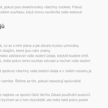
ě, pokud jsou deaktivovány všechny cookies. Pokud
 vašem souhlasu, když znovu navštívíte naše webové
jů
é, co se s nimi stane a jak dlouho budou uchovány.
ím údajům, které jsou nám známy.
 nebo zablokovat vaše osobní údaje, kdykoli budete chtít.
, máte právo tento souhlas odvolat a nechat vaše osobní
d správce všechny vaše osobní údaje a v celém rozsahu je
 namítat. Řídíme se tím, pokud neexistují oprávněné
je najdete ve spodní části těchto Zásad používání souborů
rádi bychom se o tom dozvěděli, ale máte také právo podat
.