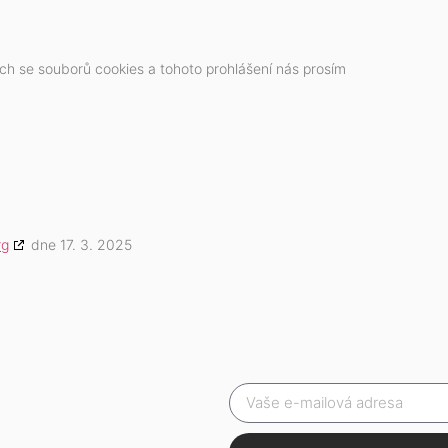
ch se souborů cookies a tohoto prohlášení nás prosím
rg
dne 17. 3. 2025