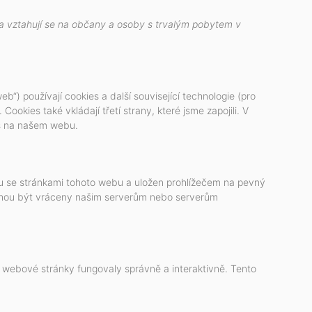
a vztahují se na občany a osoby s trvalým pobytem v
eb“) používají cookies a další související technologie (pro
okies také vkládají třetí strany, které jsme zapojili. V
s na našem webu.
lu se stránkami tohoto webu a uložen prohlížečem na pevný
mohou být vráceny našim serverům nebo serverům
e webové stránky fungovaly správně a interaktivně. Tento