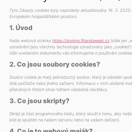
Tyto Zásady cookies byly naposledy aktualizovány 16. 3. 2025 
Evropském hospodářském prostoru.
1. Úvod
Naše webové stránky
https://znojmo.fitandsweet.cz
(dále jen „w
usnadnění jsou všechny technologie označovány jako „cookies“). Co
níže uvedeném dokumentu vás informujeme o používání cookie
2. Co jsou soubory cookies?
Soubor cookie je malý jednoduchý soubor, který je odeslán spo
disk počítače nebo jiného zařízení. Informace v nich uložené 
příslušných třetích stran během následné návštěvy.
3. Co jsou skripty?
Skript je část programového kódu, který slouží k tomu, aby naš
kód je spuštěn na našem serveru nebo na vašem zařízení.
4. Co je to webový maják?